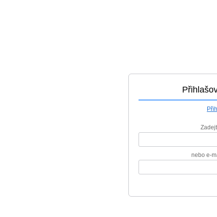
Přihlašov
Při
Zadejt
nebo e-ma